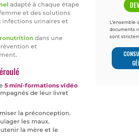
DEV
nel
adapté à chaque étape
e femme et des solutions
 infections urinaires et
L’ensemble d
documents re
sont strictem
ronutrition
dans une
révention et
CONSU
ment.
GÉ
éroulé
pe
5 mini-formations vidéo
mpagnés de leur livret
miser la préconception.
ulager les maux.
utenir la mère et le