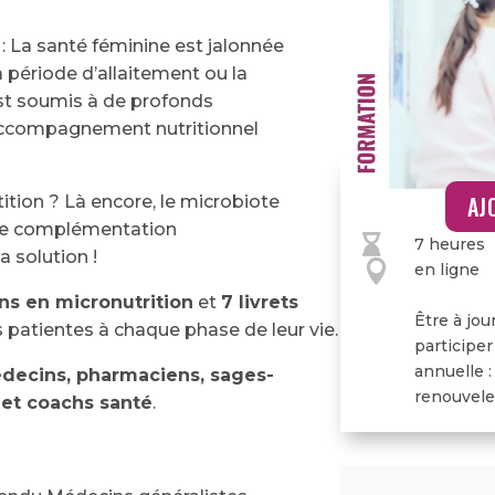
La santé féminine est jalonnée
a période d’allaitement ou la
st soumis à de profonds
accompagnement nutritionnel
AJ
tition ? Là encore, le microbiote
 une complémentation

7 heures
a solution !

en ligne
ns en micronutrition
et
7 livrets
Être à jou
patientes à chaque phase de leur vie.
participer
annuelle :
decins, pharmaciens, sages-
renouveler
 et coachs santé
.