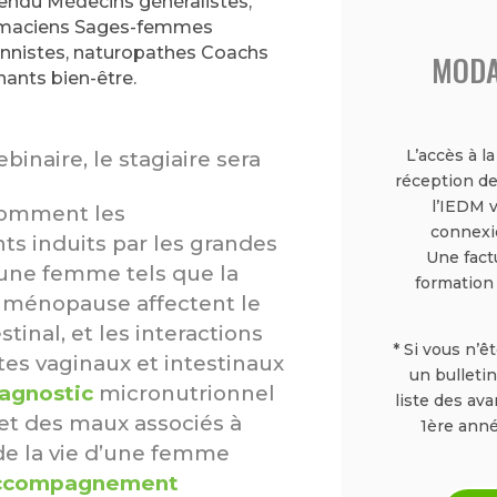
endu Médecins généralistes,
rmaciens Sages-femmes
ionnistes, naturopathes Coachs
MODA
ants bien-être.
L’accès à l
binaire, le stagiaire sera
réception de
l’IEDM 
omment les
connexio
s induits par les grandes
Une fact
’une femme tels que la
formation
a ménopause affectent le
tinal, et les interactions
* Si vous n’ê
tes vaginaux et intestinaux
un bulletin
iagnostic
micronutrionnel
liste des av
 et des maux associés à
1ère anné
e la vie d’une femme
accompagnement