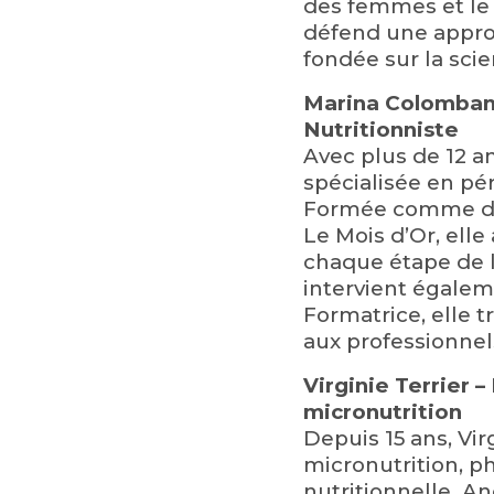
des femmes et le m
défend une appro
fondée sur la scie
Marina Colombani
Nutritionniste
Avec plus de 12 an
spécialisée en pér
Formée comme dou
Le Mois d’Or
, ell
chaque étape de l
intervient égalem
Formatrice, elle 
aux professionnel
Virginie Terrier 
micronutrition
Depuis 15 ans, Vir
micronutrition, p
nutritionnelle. A