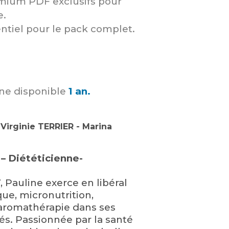
emium PDF exclusifs pour
e.
entiel pour le pack complet.
ne disponible
1 an.
Virginie TERRIER - Marina
– Diététicienne-
 Pauline exerce en libéral
que, micronutrition,
 aromathérapie dans ses
sés. Passionnée par la santé