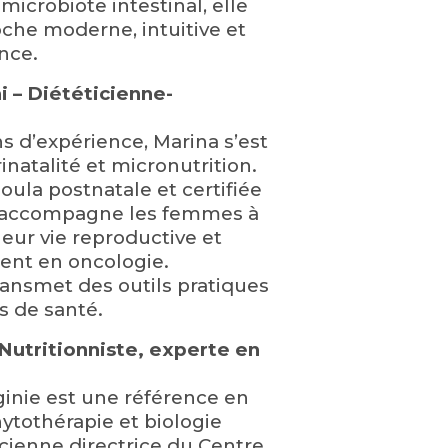
icrobiote intestinal, elle
che moderne, intuitive et
nce.
 – Diététicienne-
s d’expérience, Marina s’est
inatalité et micronutrition.
la postnatale et certifiée
e accompagne les femmes à
eur vie reproductive et
ent en oncologie.
transmet des outils pratiques
s de santé.
– Nutritionniste, experte en
ginie est une référence en
hytothérapie et biologie
ncienne directrice du Centre