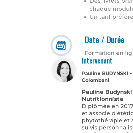
Des livrets pr
chaque modul
Un tarif préfér
Date / Durée
Formation en lig
Intervenant
Pauline BUDYNSKI - 
Colombani
Pauline Budynski 
Nutritionniste
Diplômée en 2017,
et associe diététi
phytothérapie et
suivis personnali