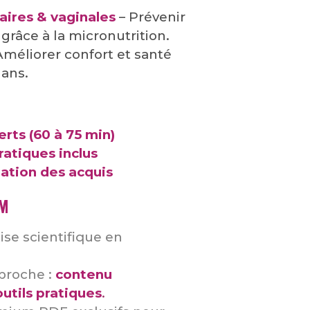
naires & vaginales
– Prévenir
râce à la micronutrition.
Améliorer confort et santé
 ans.
rts (60 à 75 min)
ratiques inclus
ation des acquis
DM
ise scientifique en
proche :
contenu
outils pratiques
.