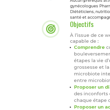
Aucun prérequis att
gynécologues Pha
Diététiciens, nutrit
santé et accompagn
Objectifs
À l’issue de ce we
capable de :
Comprendre
c
bouleversement
étapes la vie d
grossesse et l
microbiote intes
entre microbio
Proposer un d
des inconforts
chaque étape d
Proposer un 