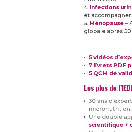
Infections uri
et accompagner g
Ménopause
– 
globale après 50
5 vidéos d’expe
7 livrets PDF p
5 QCM de valid
Les plus de l’IE
30 ans d’expert
micronutrition.
Une double ap
scientifique
+