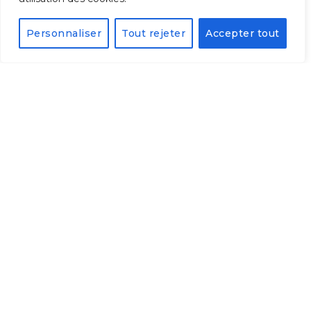
fonction thyroïdienne, mais leur utilisation
nécessite une lecture fine du contexte
pour éviter les déséquilibres.
Personnaliser
Tout rejeter
Accepter tout
lire la suite...