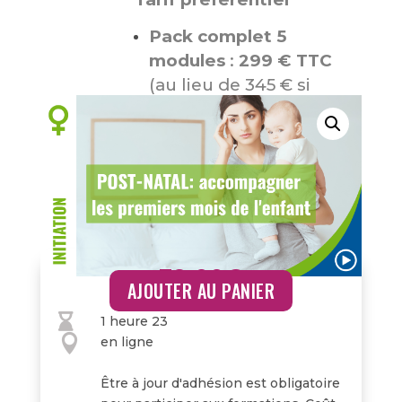
Pack complet 5
modules
:
299 € TTC
(au lieu de 345 € si
modules achetés
séparément)
39,00
€
AJOUTER AU PANIER

1 heure 23

en ligne
Être à jour d'adhésion est obligatoire