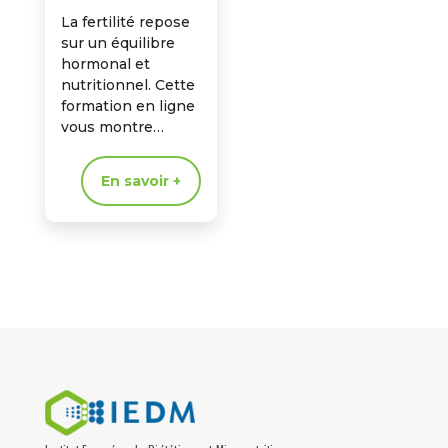
La fertilité repose
sur un équilibre
hormonal et
nutritionnel. Cette
formation en ligne
vous montre
comment la
micronutrition
En savoir +
optimise la
préconception et
favorise la réussite
des projets
parentaux.