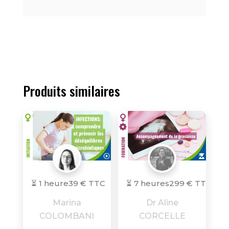
Produits similaires
⏳ 1 heure
39 € TTC
⏳ 7 heures
299 € TTC
Marina
Dr Aline
COLOMBANI
CORCELLE