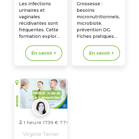
Les infections
Grossesse :
urinaires et
besoins
vaginales
micronutritionnels,
récidivantes sont
microbiote,
fréquentes. Cette
prévention DG.
formation explore
Fiches pratiques
la micronutrition et
phytothérapie
le rôle du
pour les maux
En savoir +
En savoir +
microbiote uro-
courants, en
génital dans la
sécurité.
prévention et
l’accompagnement
de ces
déséquilibres.
⏳ 1 heure 17
39 € TTC
Virginie Terrier