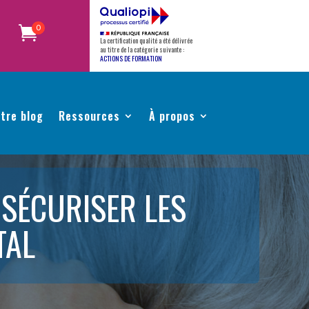
0
La certification qualité a été délivrée
au titre de la catégorie suivante :
ACTIONS DE FORMATION
tre blog
Ressources
À propos
 SÉCURISER LES
TAL