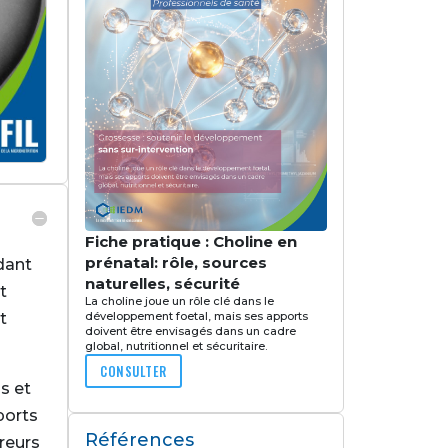
Fiche pratique : Choline en
prénatal: rôle, sources
dant
naturelles, sécurité
t
La choline joue un rôle clé dans le
développement foetal, mais ses apports
t
doivent être envisagés dans un cadre
global, nutritionnel et sécuritaire.
CONSULTER
s et
ports
Références
rreurs