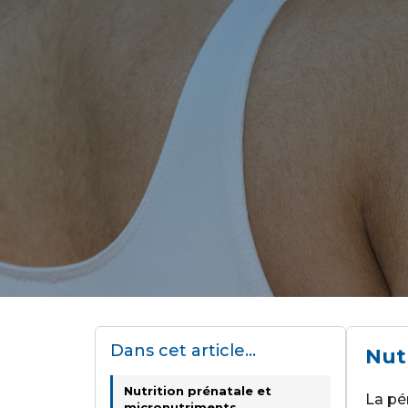
Dans cet article…
Nut
Nutrition prénatale et
La pé
micronutriments