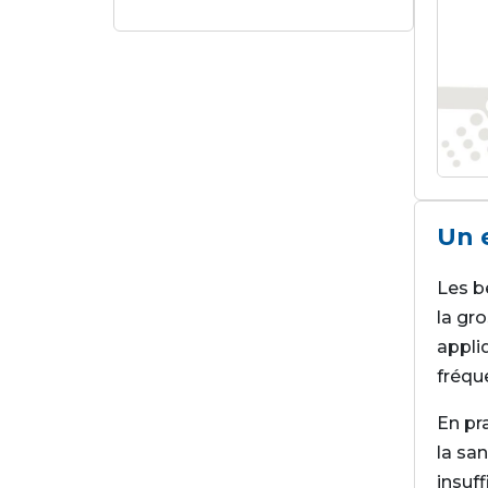
Un 
Les b
la gr
appli
fréqu
En pr
la san
insuff