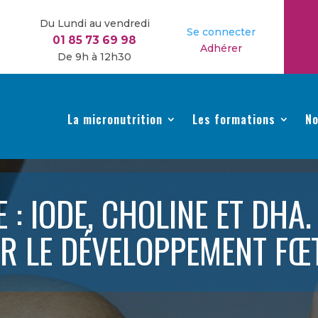
Du Lundi au vendredi
Se connecter
01 85 73 69 98
Adhérer
De 9h à 12h30
La micronutrition
Les formations
No
: IODE, CHOLINE ET DHA.
R LE DÉVELOPPEMENT FŒ