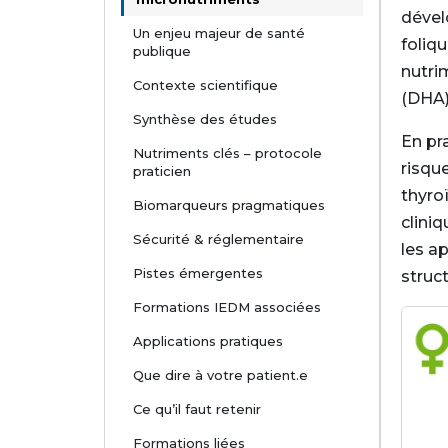
dével
Un enjeu majeur de santé
foliqu
publique
nutri
Contexte scientifique
(DHA)
Synthèse des études
En pr
Nutriments clés – protocole
risqu
praticien
thyro
Biomarqueurs pragmatiques
cliniq
Sécurité & réglementaire
les a
Pistes émergentes
struc
Formations IEDM associées
Applications pratiques
Que dire à votre patient.e
Ce qu’il faut retenir
Formations liées