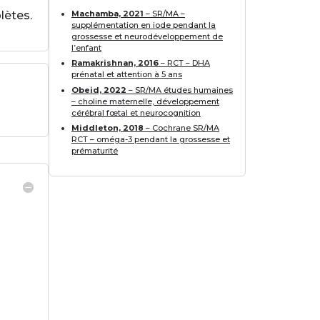
Machamba, 2021
– SR/MA –
lètes.
supplémentation en iode pendant la
grossesse et neurodéveloppement de
l’enfant
Ramakrishnan, 2016
– RCT – DHA
prénatal et attention à 5 ans
Obeid, 2022
– SR/MA études humaines
– choline maternelle, développement
cérébral fœtal et neurocognition
Middleton, 2018
– Cochrane SR/MA
RCT – oméga-3 pendant la grossesse et
prématurité