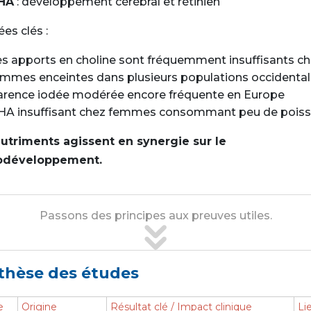
HA
: développement cérébral et rétinien
es clés :
s apports en choline sont fréquemment insuffisants ch
emmes enceintes dans plusieurs populations occidental
arence iodée modérée encore fréquente en Europe
HA insuffisant chez femmes consommant peu de pois
utriments agissent en synergie sur le
odéveloppement.
Passons des principes aux preuves utiles.
thèse des études
e
Origine
Résultat clé / Impact clinique
Li