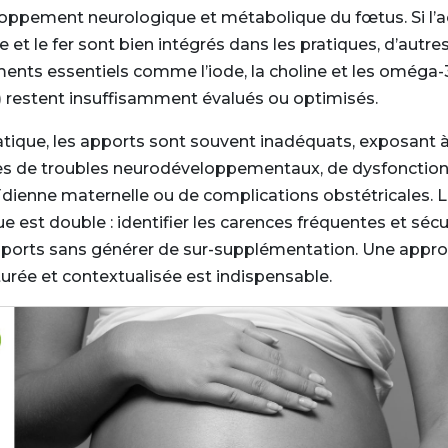
oppement neurologique et métabolique du fœtus. Si l’a
e et le fer sont bien intégrés dans les pratiques, d’autre
ments essentiels comme l’iode, la choline et les oméga-
 restent insuffisamment évalués ou optimisés.
atique, les apports sont souvent inadéquats, exposant 
es de troubles neurodéveloppementaux, de dysfonctio
ïdienne maternelle ou de complications obstétricales. L
ue est double : identifier les carences fréquentes et sécu
pports sans générer de sur-supplémentation. Une appr
turée et contextualisée est indispensable.