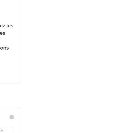
ez les
es.
sons
en