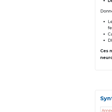
D
Donné
Le
f
C
D
Ces n
neur
Syn
Anné