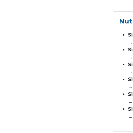
Nut
S
→ 
S
→ 
S
→
S
→ 
S
→ 
S
→ 