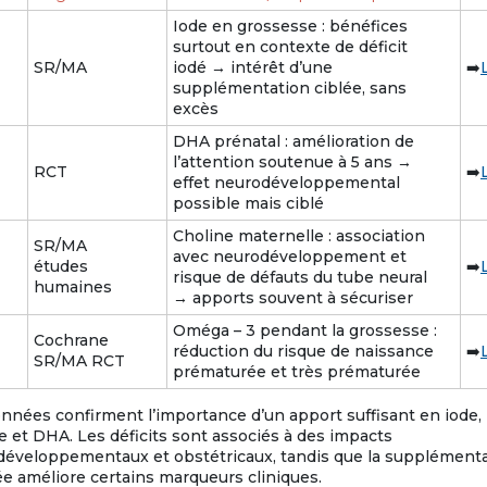
Iode en grossesse : bénéfices
surtout en contexte de déficit
SR/MA
iodé → intérêt d’une
➡️
supplémentation ciblée, sans
excès
DHA prénatal : amélioration de
l’attention soutenue à 5 ans →
RCT
➡️
effet neurodéveloppemental
possible mais ciblé
Choline maternelle : association
SR/MA
avec neurodéveloppement et
études
➡️
risque de défauts du tube neural
humaines
→ apports souvent à sécuriser
Oméga – 3 pendant la grossesse :
Cochrane
réduction du risque de naissance
➡️
SR/MA RCT
prématurée et très prématurée
nnées confirment l’importance d’un apport suffisant en iode,
e et DHA. Les déficits sont associés à des impacts
éveloppementaux et obstétricaux, tandis que la supplément
e améliore certains marqueurs cliniques.