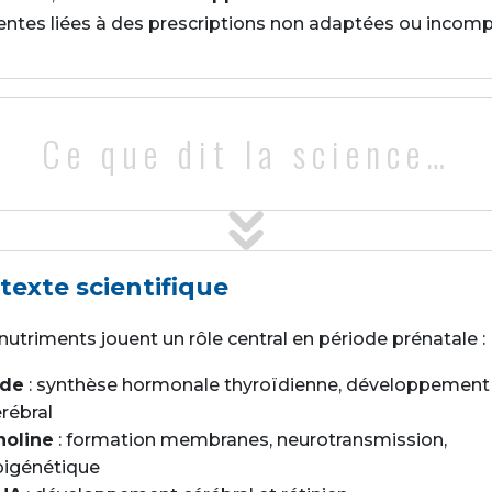
entes liées à des prescriptions non adaptées ou incomp
Ce que dit la science…
texte scientifique
 nutriments jouent un rôle central en période prénatale :
ode
: synthèse hormonale thyroïdienne, développement
rébral
holine
: formation membranes, neurotransmission,
pigénétique