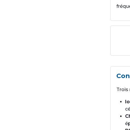
fréqu
Con
Trois
I
cé
C
é