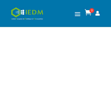
0

BLOG DE L'IEDM